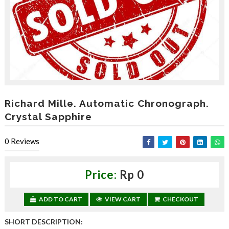
,
d
a
p
a
t
k
a
n
d
i
Richard Mille. Automatic Chronograph.
s
Crystal Sapphire
c
o
u
0
Reviews
n
t
—
Price:
Rp 0
U
p
t
ADD TO CART
VIEW CART
CHECKOUT
o
3
SHORT DESCRIPTION:
0