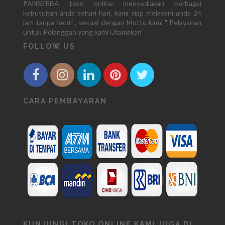
PANSERBA toko online menyediakan berbagai
kebutuhan anda sehari-hari, kami siap melayani anda 24
jam tanpa henti , sesuai dengan Motto kami " Pelayanan
untuk Pelanggan yang kami Utamakan"
FOLLOW US
CARA PEMBAYARAN
KUNJUNGI TOKO ONLINE KAMI JUGA DI