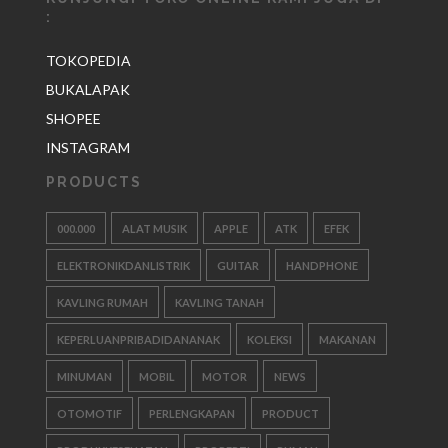
:
TOKOPEDIA
BUKALAPAK
SHOPEE
INSTAGRAM
PRODUCTS
000.000
ALAT MUSIK
APPLE
ATK
EFEK
ELEKTRONIKDANLISTRIK
GUITAR
HANDPHONE
KAVLING RUMAH
KAVLING TANAH
KEPERLUANPRIBADIDANANAK
KOLEKSI
MAKANAN
MINUMAN
MOBIL
MOTOR
NEWS
OTOMOTIF
PERLENGKAPAN
PRODUCT