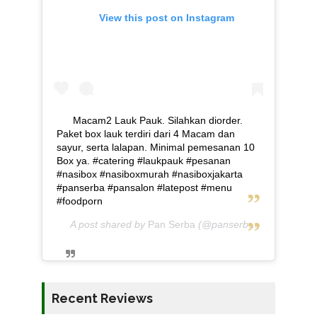
View this post on Instagram
Macam2 Lauk Pauk. Silahkan diorder.
Paket box lauk terdiri dari 4 Macam dan
sayur, serta lalapan. Minimal pemesanan 10
Box ya. #catering #laukpauk #pesanan
#nasibox #nasiboxmurah #nasiboxjakarta
#panserba #pansalon #latepost #menu
#foodporn
A post shared by
Pan Serba
(@panserba) on
May 5, 2
Recent Reviews