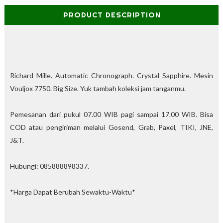
%
PRODUCT DESCRIPTION
O
f
f
Richard Mille.
Automatic Chronograph. Crystal Sapphire. Mesin
Vouljox 7750. Big Size.
Yuk tambah koleksi jam tanganmu.
Pemesanan dari pukul 07.00 WIB pagi sampai 17.00 WIB. Bisa
COD atau pengiriman melalui Gosend, Grab, Paxel, TIKI, JNE,
J&T.
Hubungi: 085888898337.
*Harga Dapat Berubah Sewaktu-Waktu*