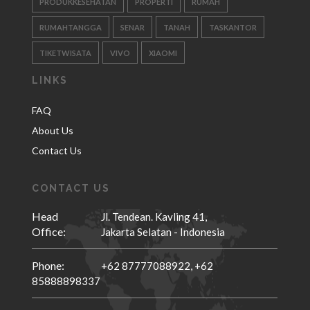
PRODUKKESEHATAN
PROPERTI
RUMAH
RUMAHTANGGA
SENAR
TANAH
TASKANTOR
TIKETWISATA
VIVO
XIAOMI
LINKS
FAQ
About Us
Contact Us
CONTACT US
Head
Jl. Tendean. Kavling 41,
Office:
Jakarta Selatan - Indonesia
Phone:
+62 87777088922,
+62
85888898337