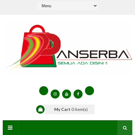
My Cart
0
item(s)