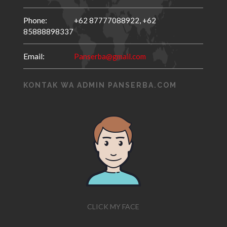
Phone:
+62 87777088922,
+62
85888898337
Email:
Panserba@gmail.com
KONTAK WA ADMIN PANSERBA.COM
CLICK MY FACE