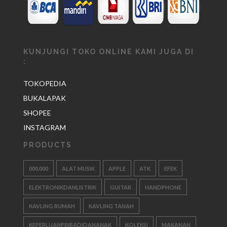
KUNJUNGI TOKO ONLINE KAMI JUGA DI
:
TOKOPEDIA
BUKALAPAK
SHOPEE
INSTAGRAM
PRODUCTS
000.000
ALAT MUSIK
APPLE
ATK
EFEK
ELEKTRONIKDANLISTRIK
GUITAR
HANDPHONE
KAVLING RUMAH
KAVLING TANAH
KEPERLUANPRIBADIDANANAK
KOLEKSI
MAKANAN