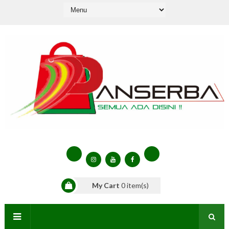
My Cart
0
item(s)