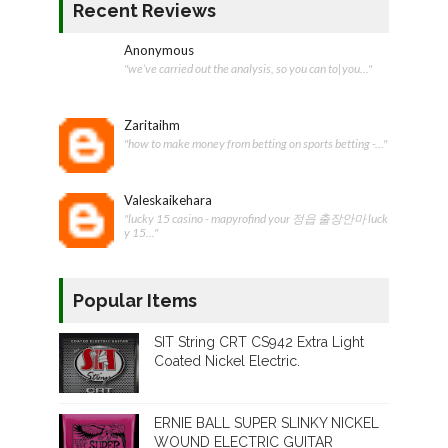
Recent Reviews
Anonymous
"we’ve carried out the analysis, so you can to|you..."
Zaritaihm
"how to make money from betting on sports betting -..."
Valeskaikehara
"lucky 15 casino - mapyrofind your 정읍 출장안마 luck
y 15..."
Popular Items
SIT String CRT CS942 Extra Light
Coated Nickel Electric.
ERNIE BALL SUPER SLINKY NICKEL
WOUND ELECTRIC GUITAR