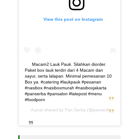
View this post on Instagram
Macam2 Lauk Pauk. Silahkan diorder.
Paket box lauk terdiri dari 4 Macam dan
sayur, serta lalapan. Minimal pemesanan 10
Box ya. #catering #laukpauk #pesanan
#nasibox #nasiboxmurah #nasiboxjakarta
#panserba #pansalon #latepost #menu
#foodporn
A post shared by
Pan Serba
(@panserba) on
May 5, 2