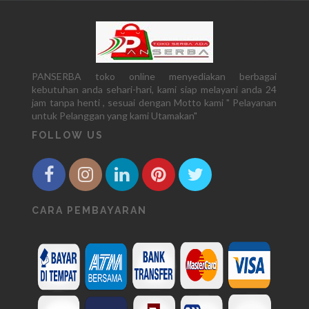
PANSERBA toko online menyediakan berbagai
kebutuhan anda sehari-hari, kami siap melayani anda 24
jam tanpa henti , sesuai dengan Motto kami " Pelayanan
untuk Pelanggan yang kami Utamakan"
FOLLOW US
CARA PEMBAYARAN