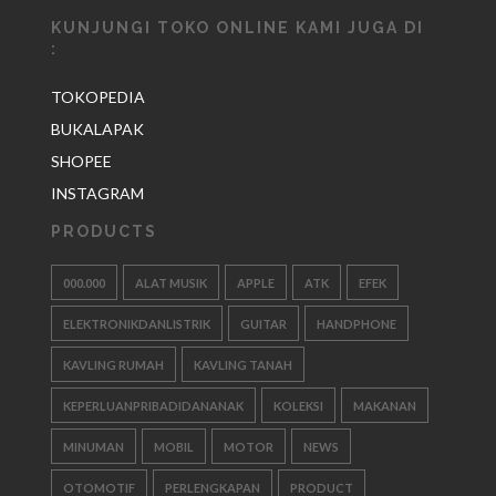
KUNJUNGI TOKO ONLINE KAMI JUGA DI
:
TOKOPEDIA
BUKALAPAK
SHOPEE
INSTAGRAM
PRODUCTS
000.000
ALAT MUSIK
APPLE
ATK
EFEK
ELEKTRONIKDANLISTRIK
GUITAR
HANDPHONE
KAVLING RUMAH
KAVLING TANAH
KEPERLUANPRIBADIDANANAK
KOLEKSI
MAKANAN
MINUMAN
MOBIL
MOTOR
NEWS
OTOMOTIF
PERLENGKAPAN
PRODUCT