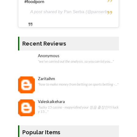
#foodporn
A post shared by
Pan Serba
(@panserba) on
May 5, 2
Recent Reviews
Anonymous
"we’ve carried out the analysis, so you can to|you..."
Zaritaihm
"how to make money from betting on sports betting -..."
Valeskaikehara
"lucky 15 casino - mapyrofind your 정읍 출장안마 luck
y 15..."
Popular Items