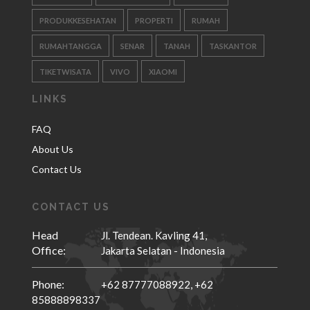
PRODUKKESEHATAN
PROPERTI
RUMAH
RUMAHTANGGA
SENAR
TANAH
TASKANTOR
TIKETWISATA
VIVO
XIAOMI
LINKS
FAQ
About Us
Contact Us
CONTACT US
Head
Jl. Tendean. Kavling 41,
Office:
Jakarta Selatan - Indonesia
Phone:
+62 87777088922,
+62
85888898337