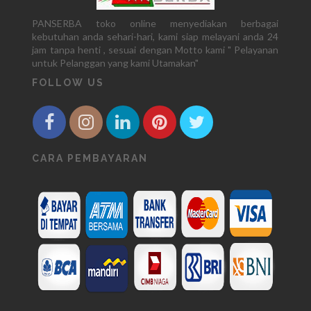
PANSERBA toko online menyediakan berbagai
kebutuhan anda sehari-hari, kami siap melayani anda 24
jam tanpa henti , sesuai dengan Motto kami " Pelayanan
untuk Pelanggan yang kami Utamakan"
FOLLOW US
CARA PEMBAYARAN