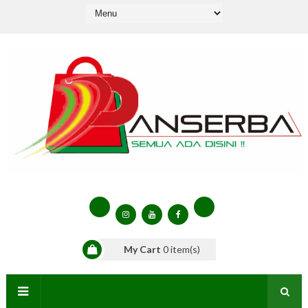
My Cart
0
item(s)