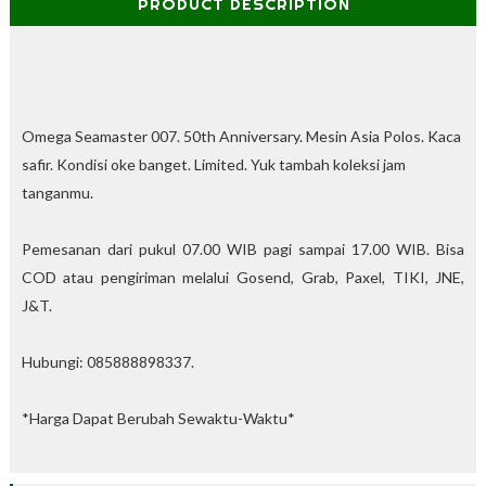
PRODUCT DESCRIPTION
%
O
f
f
Omega Seamaster 007. 50th Anniversary. Mesin Asia Polos. Kaca
safir. Kondisi oke banget. Limited. Yuk tambah koleksi jam
tanganmu.
Pemesanan dari pukul 07.00 WIB pagi sampai 17.00 WIB. Bisa
COD atau pengiriman melalui Gosend, Grab, Paxel, TIKI, JNE,
J&T.
Hubungi: 085888898337.
*Harga Dapat Berubah Sewaktu-Waktu*