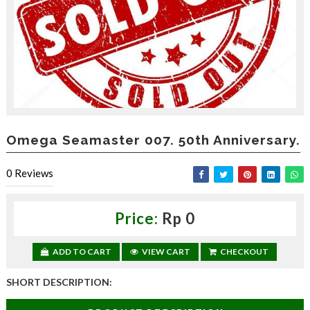
,
d
a
p
a
t
k
a
n
d
i
Omega Seamaster 007. 50th Anniversary.
s
c
0
Reviews
o
u
n
t
Price:
Rp 0
—
U
ADD TO CART
VIEW CART
CHECKOUT
p
t
o
SHORT DESCRIPTION:
3
0