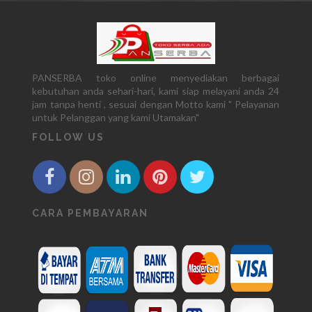
PANSERBA toko online menyediakan berbagai
kebutuhan anda sehari-hari, kami siap melayani anda 24
jam tanpa henti , sesuai dengan Motto kami " Pelayanan
untuk Pelanggan yang kami Utamakan"
FOLLOW US
CARA PEMBAYARAN