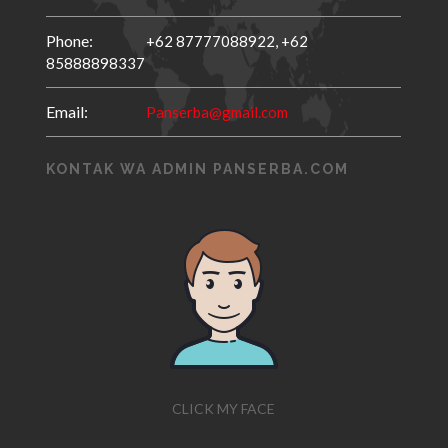
Phone:
+62 87777088922,
+62
85888898337
Email:
Panserba@gmail.com
KONTAK WA ADMIN PANSERBA.COM
CLICK MY FACE