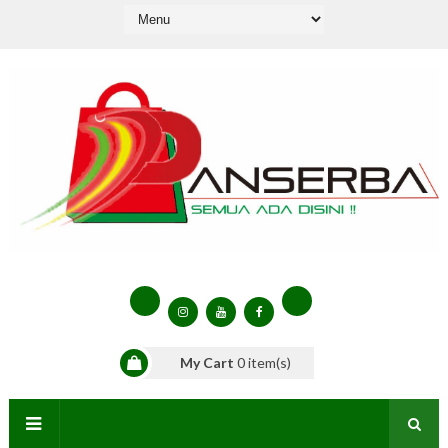
My Cart
0
item(s)