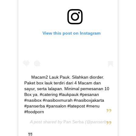
View this post on Instagram
Macam2 Lauk Pauk. Silahkan diorder.
Paket box lauk terdiri dari 4 Macam dan
sayur, serta lalapan. Minimal pemesanan 10
Box ya. #catering #laukpauk #pesanan
#nasibox #nasiboxmurah #nasiboxjakarta
#panserba #pansalon #latepost #menu
#foodporn
A post shared by
Pan Serba
(@panserba) on
May 5, 2