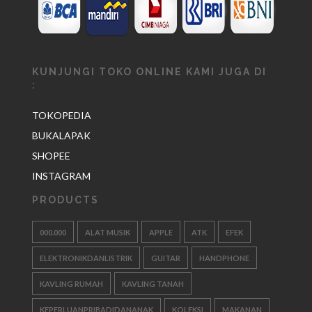
KUNJUNGI TOKO ONLINE KAMI JUGA DI
:
TOKOPEDIA
BUKALAPAK
SHOPEE
INSTAGRAM
PRODUCTS
000.000
ALAT MUSIK
APPLE
ATK
EFEK
ELEKTRONIKDANLISTRIK
GUITAR
HANDPHONE
KAVLING RUMAH
KAVLING TANAH
KEPERLUANPRIBADIDANANAK
KOLEKSI
MAKANAN