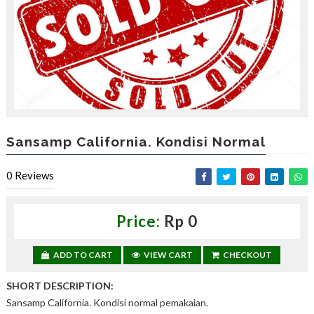
,
d
a
p
a
t
k
a
n
d
i
Sansamp California. Kondisi Normal
s
c
0
Reviews
o
u
n
t
Price:
Rp 0
—
U
ADD TO CART
VIEW CART
CHECKOUT
p
t
o
SHORT DESCRIPTION:
3
Sansamp California. Kondisi normal pemakaian.
0