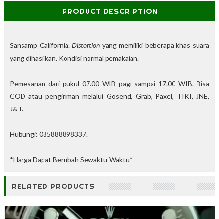
%
PRODUCT DESCRIPTION
O
f
f
Sansamp California.
Distortion
yang memiliki beberapa khas suara
yang dihasilkan. Kondisi normal pemakaian.
Pemesanan dari pukul 07.00 WIB pagi sampai 17.00 WIB. Bisa
COD atau pengiriman melalui Gosend, Grab, Paxel, TIKI, JNE,
J&T.
Hubungi: 085888898337.
*Harga Dapat Berubah Sewaktu-Waktu*
RELATED PRODUCTS