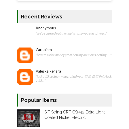
Recent Reviews
Anonymous
"we’ve carried out the analysis, so you can to|you..."
Zaritaihm
"how to make money from betting on sports betting -..."
Valeskaikehara
"lucky 15 casino - mapyrofind your 정읍 출장안마 luck
y 15..."
Popular Items
SIT String CRT CS942 Extra Light
Coated Nickel Electric.