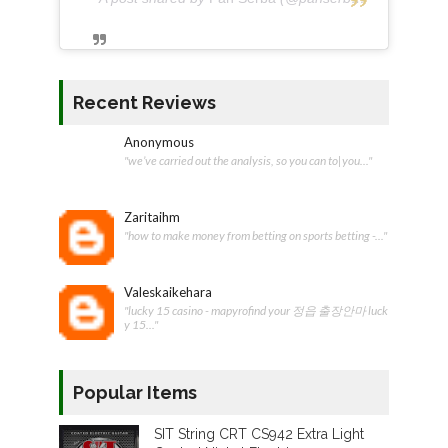
Recent Reviews
Anonymous
"we’ve carried out the analysis, so you can to|you..."
Zaritaihm
"how to make money from betting on sports betting -..."
Valeskaikehara
"lucky 15 casino - mapyrofind your 정읍 출장안마 luck
y 15..."
Popular Items
SIT String CRT CS942 Extra Light