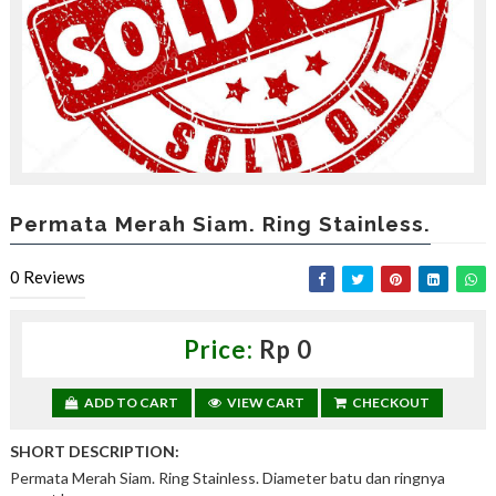
,
d
a
p
a
t
k
a
n
d
i
Permata Merah Siam. Ring Stainless.
s
c
0
Reviews
o
u
n
t
Price:
Rp 0
—
U
ADD TO CART
VIEW CART
CHECKOUT
p
t
o
SHORT DESCRIPTION:
3
Permata Merah Siam. Ring Stainless. Diameter batu dan ringnya
0