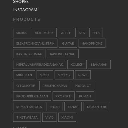
SHOPEE
INSTAGRAM
PRODUCTS
000.000
ALAT MUSIK
APPLE
ATK
EFEK
ELEKTRONIKDANLISTRIK
GUITAR
HANDPHONE
KAVLING RUMAH
KAVLING TANAH
KEPERLUANPRIBADIDANANAK
KOLEKSI
MAKANAN
MINUMAN
MOBIL
MOTOR
NEWS
OTOMOTIF
PERLENGKAPAN
PRODUCT
PRODUKKESEHATAN
PROPERTI
RUMAH
RUMAHTANGGA
SENAR
TANAH
TASKANTOR
TIKETWISATA
VIVO
XIAOMI