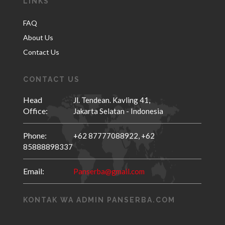
LINKS
FAQ
About Us
Contact Us
CONTACT US
Head
Jl. Tendean. Kavling 41,
Office:
Jakarta Selatan - Indonesia
Phone:
+62 87777088922,
+62
85888898337
Email:
Panserba@gmail.com
KONTAK WA ADMIN PANSERBA.COM