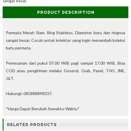
sangat besar.
%
O
PRODUCT DESCRIPTION
f
f
Permata Merah Siam. Ring Stainless. Diameter batu dan ringnya
sangat besar. Cocok untuk kolektor yang ingin menambah koleksi
batu permata.
Pemesanan dari pukul 07.00 WIB pagi sampai 17.00 WIB. Bisa
COD atau pengiriman melalui Gosend, Grab, Paxel, TIKI, JNE,
J&T.
Hubungi: 085888898337.
*Harga Dapat Berubah Sewaktu-Waktu*
RELATED PRODUCTS