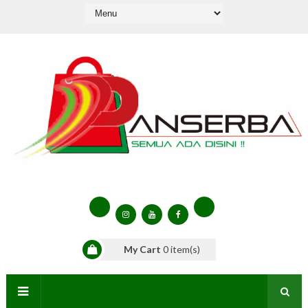
My Cart
0
item(s)