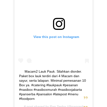
View this post on Instagram
Macam2 Lauk Pauk. Silahkan diorder.
Paket box lauk terdiri dari 4 Macam dan
sayur, serta lalapan. Minimal pemesanan 10
Box ya. #catering #laukpauk #pesanan
#nasibox #nasiboxmurah #nasiboxjakarta
#panserba #pansalon #latepost #menu
#foodporn
A post shared by
Pan Serba
(@panserba) on
May 5, 2